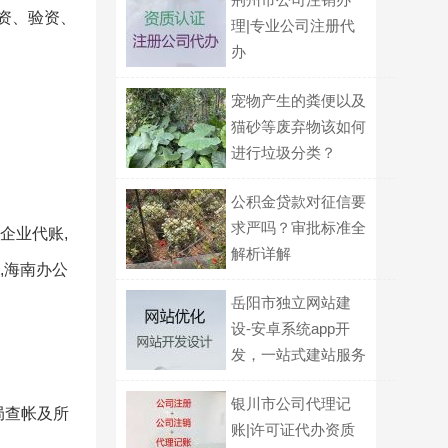
资、验资、
理|专业公司注册代
办
宠物产生的粪便以及
猫砂等废弃物该如何
进行垃圾分类？
公积金贷款对征信要
求严吗？审批标准全
企业代账,
解析详解
,海南办公
岳阳市独立网站建
设-安卓系统app开
发，一站式建站服务
银川市公司代理记
局查帐及所
账|许可证代办资质