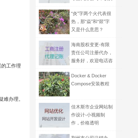
标准
“炎”字两个火代表很
热，那“焱”和“燚”字
又是什么意思？
海南股权变更-有限
责任公司注册代办，
服务好，欢迎电话咨
展的工作理
询
Docker & Docker
Compose安装教程
疑难办理。
佳木斯市企业网站制
作设计-小视频制
作，价格透明
荆州市公司注销办