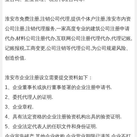
淮安市免费注册,注销公司代理,提供个体户注册,淮安市内资
公司注册,注销代理服务,一家高度专业的建筑公司注册申请
代办,材料公司注册代办,互联网公司注册代理代办,代理记账,
记账报税,工商变更,公司注销等代理公司,为公司规避风险、
创造价值.
淮安市企业注册设立需要提交资料如下：
1、企业董事长或执行董事签署的企业注册申请书.
2、委托代理人的证明.
3、企业章程.
4、具有法定资格的企业注册验资机构出具的验资证明.
5、企业法定代表人的任职文件和身份证明.
企业宣告破产,其他企业收购,企业营业期限已满等,企业不打