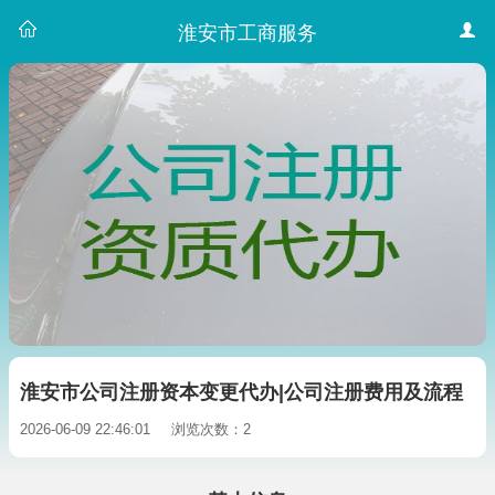
淮安市工商服务
淮安市公司注册资本变更代办|公司注册费用及流程
2026-06-09 22:46:01
浏览次数：2