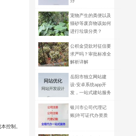
办
宠物产生的粪便以及
猫砂等废弃物该如何
进行垃圾分类？
公积金贷款对征信要
求严吗？审批标准全
解析详解
岳阳市独立网站建
设-安卓系统app开
发，一站式建站服务
银川市公司代理记
账|许可证代办资质
成本控制。