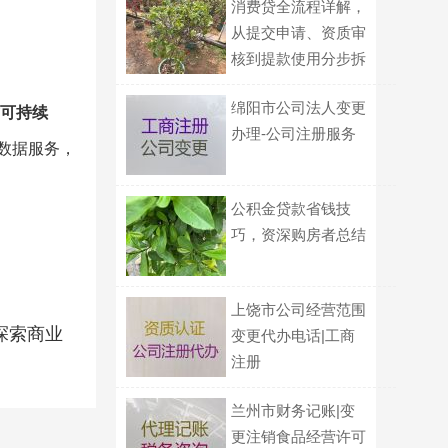
消费贷全流程详解，
从提交申请、资质审
核到提款使用分步拆
解说明
绵阳市公司法人变更
可持续
办理-公司注册服务
数据服务，
公积金贷款省钱技
巧，资深购房者总结
上饶市公司经营范围
探索商业
变更代办电话|工商
注册
兰州市财务记账|变
更注销食品经营许可