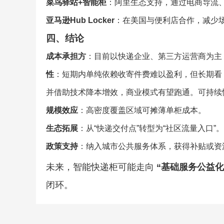
菜鸟驿站+智能柜
：阿里生态支持，通过电商导流
亚马逊Hub Locker
：在美国与便利店合作，减少场
四、结论
成本承担方
：目前以快递企业、第三方运营商为主
性
：短期内单纯依赖收寄件费难以盈利，但长期看
并借助技术降本增效，商业模式有望跑通。可持续
规模效应
：高密度覆盖区域可摊薄单柜成本。
生态拓展
：从“快递交付点”转型为“社区流量入口”。
政策支持
：纳入城市公共服务体系，获得补贴或资
未来，智能快递柜可能走向
“基础服务公益化
闭环。