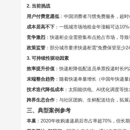
2. 当前挑战
用户付费意愿低
：中国消费者习惯免费服务，超时收
成本居高不下
：一线城市场地租金年涨幅可达10%
竞争激烈
：快递柜企业需密集布点抢占市场，导致
政策监管
：部分城市要求快递柜需“免费保管至少2
3. 可持续性驱动因素
效率提升价值
：快递柜降低配送员单票投递时长约2
末端整合趋势
：随着快递单量增长（中国年快递量
技术迭代降低成本
：太阳能供电、AI优化调度等
跨界生态合作
：与社区团购、生鲜配送结合，拓展
三、典型案例参考
丰巢
：2020年收购速递易后市占率超70%，但