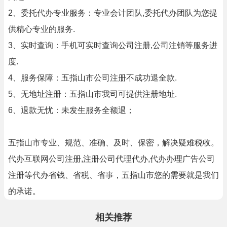
2、委托代办专业服务：专业会计团队,委托代办团队为您提
供精心专业的服务.
3、实时查询：手机可实时查询公司注册,公司注销等服务进
度.
4、服务保障：五指山市公司注册不成功退全款.
5、无地址注册：五指山市我司可提供注册地址.
6、退款无忧：未发生服务全额退；
五指山市专业、规范、准确、及时、保密，解决疑难税收。
代办互联网公司注册,注册公司代理代办,代办办理广告公司
注册等代办省钱、省税、省事，五指山市您的需要就是我们
的承诺。
相关推荐