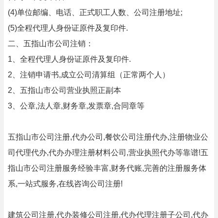
(4)单位邮编、电话、正式职工人数、公司注册地址;
(5)全程代理人身份证原件及复印件.
二、五指山市公司注销：
1、全程代理人身份证原件及复印件.
2、注销申请书,成立公司清算组（正常两个人）
2、五指山市公司营业执照正副本
3、公章,法人章,财务章,发票章,合同章等
五指山市公司注册,代办公司,餐饮公司注册代办,注册物业公
司代理代办,代办办理注册材料公司,营业执照代办等靠谱!五
指山市公司注册服务经验丰富,财务代账,完善的注册服务体
系,一站式服务,在线咨询公司注册!
建筑公司注册,代办装修公司注册,代办代理注册子公司,代办