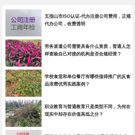
五指山市ISO认证-代办注册公司费用，正规
代办公司，收费透明
劳务派遣公司需要具备什么资质，普通人怎
样查验自己对接的机构是否合规经营？
学校食堂和单位餐厅有哪些值得推广的反食
品浪费优秀实践案例？
职业教育与普通教育只是类型不同，为何在
现实中却存在价值高低之分？