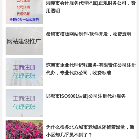
湘潭市会计服务代理记账|正规财务公司，费
用透明
盘锦市模版网站制作-软件开发，收费透明
琼海市企业代理记账服务-有限责任公司注册
代办，专业代办公司，收费标准
邯郸市ISO9001认证|公司注册代办服务
为什么很多北方城市老城区还留着澡堂，新
小区却几乎见不到了？