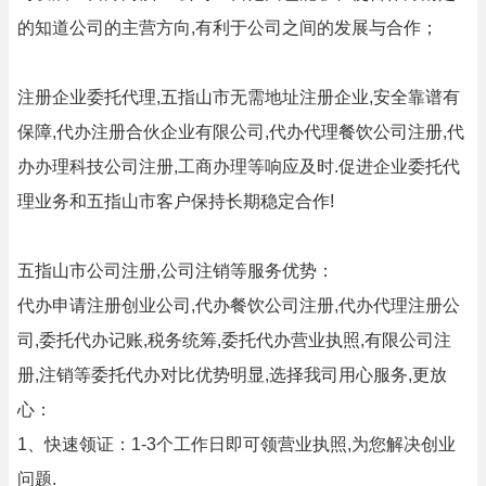
的知道公司的主营方向,有利于公司之间的发展与合作；
注册企业委托代理,五指山市无需地址注册企业,安全靠谱有
保障,代办注册合伙企业有限公司,代办代理餐饮公司注册,代
办办理科技公司注册,工商办理等响应及时.促进企业委托代
理业务和五指山市客户保持长期稳定合作!
五指山市公司注册,公司注销等服务优势：
代办申请注册创业公司,代办餐饮公司注册,代办代理注册公
司,委托代办记账,税务统筹,委托代办营业执照,有限公司注
册,注销等委托代办对比优势明显,选择我司用心服务,更放
心：
1、快速领证：1-3个工作日即可领营业执照,为您解决创业
问题.