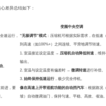
核心差异总结如下：
变频中央空调
率全速运行，
“无极调节”模式
：压缩机可根据实际需求，在低速（
到高速（如100%+）之间连续、平滑地调节转速。
1. 室温接近设定温度 →
压缩机自动降低转速
，维持
输出。
动
。
2. 室温与设定温度有偏差时 →
微调转速
进行补偿。
3.
始终保持低速运行
，极少完全停机。
速前进，要
像在高速上开带巡航功能的自动挡汽车
：根据路况（
簸。
坡）自动微调油门，保持匀速。平稳、高效、省油