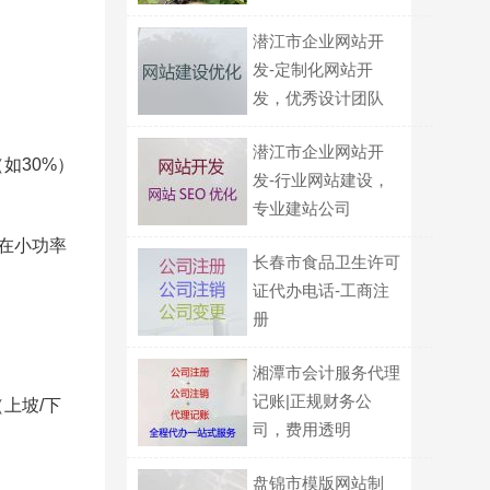
潜江市企业网站开
发-定制化网站开
发，优秀设计团队
潜江市企业网站开
如30%）
发-行业网站建设，
专业建站公司
在小功率
长春市食品卫生许可
证代办电话-工商注
册
湘潭市会计服务代理
记账|正规财务公
上坡/下
司，费用透明
。
盘锦市模版网站制