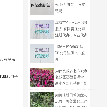
作-软件开发，收费
透明
琼海市企业代理记账
服务-有限责任公司
注册代办，专业代办
公司，收费标准
邯郸市ISO9001认
证|公司注册代办服
务
，没有多余
为什么很多北方城市
电机
和
电子
老城区还留着澡堂，
新小区却几乎见不到
了？
如何通过日常复盘与
反思，将普通的工作