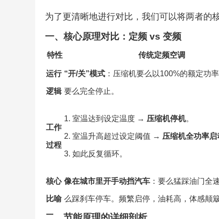
为了更清晰地进行对比，我们可以将两者的
一、核心原理对比：定频 vs 变频
特性
传统定频空调
运行
“开/关”模式
：压缩机要么以100%的额定功
逻辑
要么完全停止。
1. 室温达到设定温度 →
压缩机停机
。
工作
2. 室温升高超过设定阈值 →
压缩机全功率启
过程
3. 如此反复循环。
核心
像在城市里开手动挡汽车
：要么猛踩油门全
比喻
么踩刹车停车。频繁启停，油耗高，体感颠
二、节能原理的详细剖析