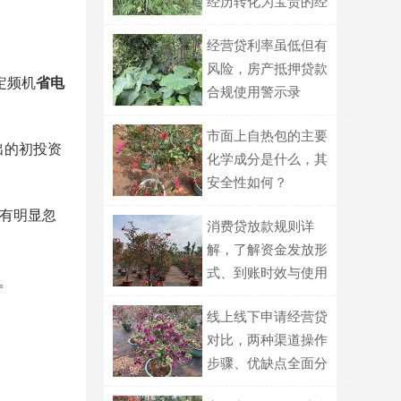
经历转化为宝贵的经
验？
经营贷利率虽低但有
风险，房产抵押贷款
定频机
省电
合规使用警示录
市面上自热包的主要
出的初投资
化学成分是什么，其
安全性如何？
，有明显忽
消费贷放款规则详
解，了解资金发放形
式、到账时效与使用
。
监管
线上线下申请经营贷
对比，两种渠道操作
步骤、优缺点全面分
析