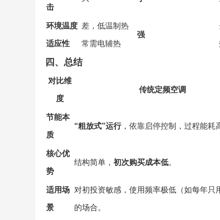
击
环境温度
差，低温制热
强
适应性
常需电辅热
四、总结
对比维
传统定频空调
度
节能本
“粗放式”运行
，依靠启停控制，过程能耗
质
核心优
结构简单，
初次购买成本低
。
势
适用场
对初投资敏感，使用频率极低（如每年只
景
的场合。