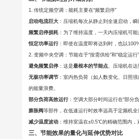
1. 传统定频空调：能耗主要在“频繁启停”
启动电流巨大
：压缩机每次从静止到全速启动，瞬间
频繁启停损耗
：为了维持温度，一天内压缩机可能
恒定功率运行
：即使在温度即将达到时，也以100%
2. 变频中央空调：节能在于“按需供给”和“稳定运行
避免频繁启停
：这是
最根本的节能点
。压缩机在达
无极功率调节
：室内热负荷（如人数变化、日照强
的能量浪费。
部分负荷高效运行
：空调大部分时间运行在“部分负
膨胀阀
等部件，在低速运行时效率远高于定频机全
减少温度波动
：维持室温在±0.5℃的精确范围内
三、节能效果的量化与延伸优势对比