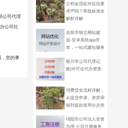
公积金贷款对征信要
求严吗？审批标准全
易公司代理
解析详解
代办公司社
岳阳市独立网站建
设-安卓系统app开
发，一站式建站服务
瞩，您的事
银川市公司代理记
账|许可证代办资质
消费贷全流程详解，
从提交申请、资质审
核到提款使用分步拆
解说明
绵阳市公司法人变更
办理-公司注册服务