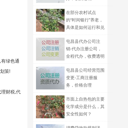
在部分农村试点
的“时间银行”养老，
具体是如何运行和兑
换服务的？
屯昌县代办公司注
销-代办注册公司，
全程代办，收费透明
,有绿色通
屯昌县公司经营范围
划策!
变更-工商注册服
务，价格合理
理财税,代
市面上自热包的主要
化学成分是什么，其
安全性如何？
消费贷放款规则详