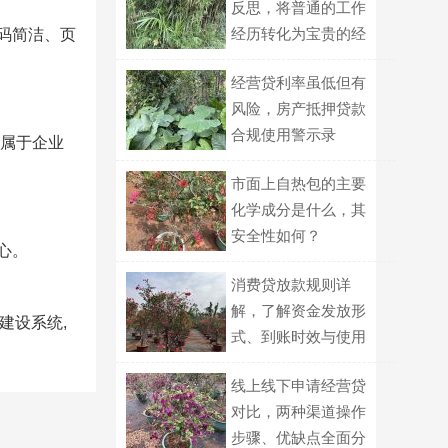
反思，将普通的工作
经历转化为宝贵的经
码简洁、页
验？
经营贷利率虽低但有
风险，房产抵押贷款
合规使用警示录
制属于企业
市面上自热包的主要
化学成分是什么，其
安全性如何？
心。
消费贷放款规则详
解，了解资金发放形
建设系统,
式、到账时效与使用
监管
线上线下申请经营贷
对比，两种渠道操作
步骤、优缺点全面分