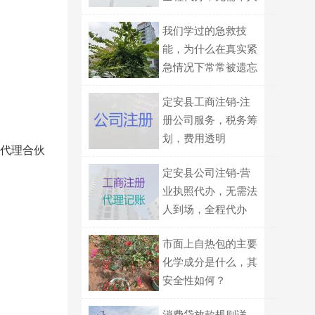
到场
我们学过的急救技
能，为什么在真实紧
急情况下常常被遗忘
或不敢用？
定安县工商注销-注
册公司服务，税务筹
划，费用透明
办代理合伙
定安县公司注销-营
业执照代办，无需法
人到场，全程代办
市面上自热包的主要
化学成分是什么，其
安全性如何？
消费贷放款规则详