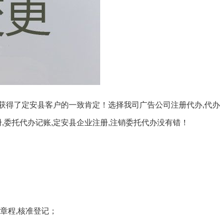
获得了定安县客户的一致肯定！选择我司广告公司注册代办,代
,委托代办记账,定安县企业注册,注销委托代办没有错！
章程,核准登记；