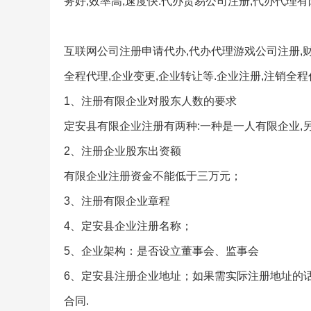
务好,效率高,速度快.代办贸易公司注册,代办代理
互联网公司注册申请代办,代办代理游戏公司注册,财
全程代理,企业变更,企业转让等.企业注册,注销全程
1、注册有限企业对股东人数的要求
定安县有限企业注册有两种:一种是一人有限企业,另
2、注册企业股东出资额
有限企业注册资金不能低于三万元；
3、注册有限企业章程
4、定安县企业注册名称；
5、企业架构：是否设立董事会、监事会
6、定安县注册企业地址；如果需实际注册地址的话
合同.