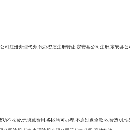
公司注册办理代办,代办资质注册转让,定安县公司注册,定安县公
功不收费,无隐藏费用,各区均可办理.不通过退全款,收费透明,快