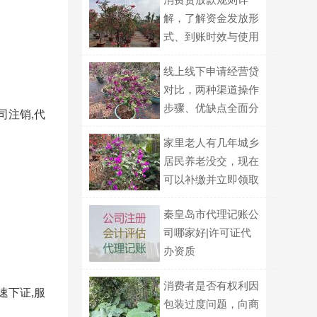
解，了解资金发放形
式、到账时效与使用
监管
线上线下申请经营贷
对比，两种渠道操作
步骤、优缺点全面分
司注销,代
析
家里老人有几年城乡
居民养老没交，现在
可以补缴并立即领取
待遇吗？
秦皇岛市代理记账公
司哪家好|许可证代
办资质
消费者是否有权利因
速下证,服
包装过度问题，向商