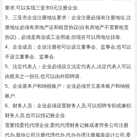
要求.可以实现三亚市0元注册企业.
3、三亚市企业注册地址要求：企业注册必须有注册地址,注
册地址必须有房地产证和租赁协议(自有房地产不需要租赁
协议)，必须是商业或工业用途,但现在可以用地址挂靠.
4、企业成员：企业注册初可以设立董事会、监事会,也可以
不设立董事会、监事会.
5、法定代表人：企业必须设立法定代表人,法定代表人可以
由股东之一担任,也可以由外部聘请.
5、企业基本户和纳税账户：企业必须开立基本账户和纳税
账户.
6、财务人员：企业必须设置财务人员,可以招聘专职或兼职
财务人员,也可以找记账企业.
需要找委托代理企业,委托代理财务记账或者劳务公司注册
代办,股份公司注册代理代办,代办办理注册服装设计公司,委