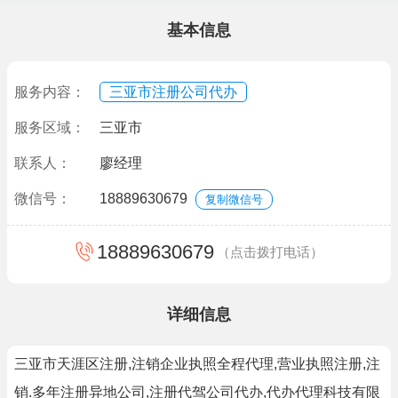
基本信息
服务内容：
三亚市注册公司代办
服务区域：
三亚市
联系人：
廖经理
微信号：
18889630679
复制微信号
18889630679
（点击拨打电话）
详细信息
三亚市天涯区注册,注销企业执照全程代理,营业执照注册,注
销.多年注册异地公司,注册代驾公司代办,代办代理科技有限