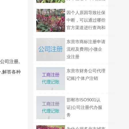
分得到吗？
因个人原因导致社保
中断，可以通过哪些
官方渠道进行查询和
续缴？
东营市商标注册申请
流程及费用|小微企
业注册
公司注册,
东营市财务公司代理
,解答各种
记账|个体户注销
邯郸市ISO9001认
证|公司注册代办服
务
为什么很多北方城市