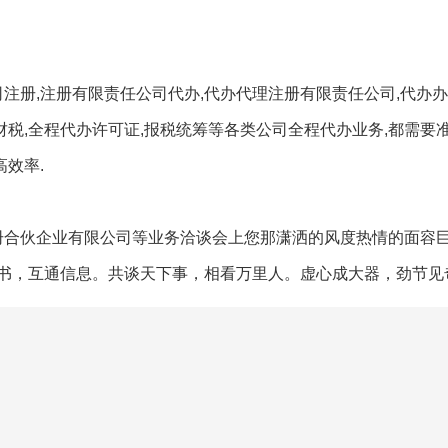
司注册,注册有限责任公司代办,代办代理注册有限责任公司,代办
财税,全程代办许可证,报税统筹等各类公司全程代办业务,都需要准
高效率.
注册合伙企业有限公司等业务洽谈会上您那潇洒的风度热情的面容
书，互通信息。共谈天下事，相看万里人。虚心成大器，劲节见