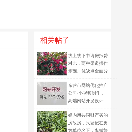
相关帖子
线上线下申请房抵贷
对比，两种渠道操作
步骤、优缺点全面分
析
东营市网站优化推广
公司-小视频制作，
高端网站开发设计
婚内用共同财产买的
房改房，只登记在男
方单位名下，离婚能