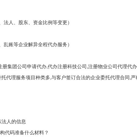
、法人、股东、资金比例等变更）
、乱账等企业解异全程代办服务）
注册集团公司申请代办,代办注册科技公司,注册物业公司代理代办,
委托代理服务项目种类多,与客户签订合法的企业委托代理合同,
东法人的信息
机构代码准备什么材料？