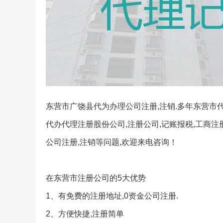
东营市广饶县代为办理公司注册,注销.多年东营市代
代办代理注册股份公司,注册公司,记账报税,工商注
公司注册,注销等问题,欢迎来电咨询！
在东营市注册公司的5大优势
1、有免费的注册地址,0资金公司注册.
2、方便快捷,注册简单