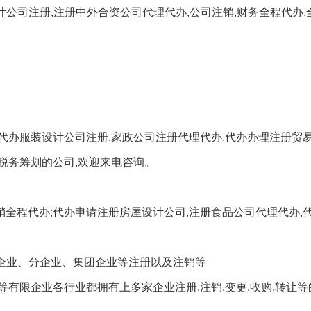
计公司注册,注册中外合资公司代理代办,公司注销,财务全程代办,
办服装设计公司注册,家政公司注册代理代办,代办办理注册贸易
,税务筹划的公司,欢迎来电咨询。
销全程代办;代办申请注册房屋设计公司,注册食品公司代理代办,
总企业、分企业、集团企业等注册以及注销等
有限企业各行业都拥有上多家企业注册,注销,变更,收购,转让