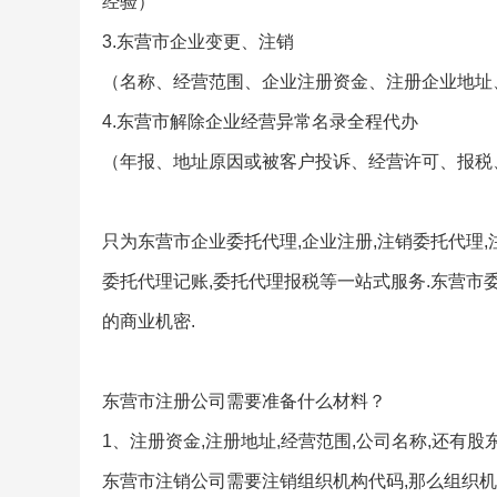
经验）
3.东营市企业变更、注销
（名称、经营范围、企业注册资金、注册企业地址
4.东营市解除企业经营异常名录全程代办
（年报、地址原因或被客户投诉、经营许可、报税
只为东营市企业委托代理,企业注册,注销委托代理,
委托代理记账,委托代理报税等一站式服务.东营市
的商业机密.
东营市注册公司需要准备什么材料？
1、注册资金,注册地址,经营范围,公司名称,还有股
东营市注销公司需要注销组织机构代码,那么组织