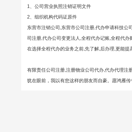
1、公司营业执照注销证明文件
2、组织机构代码证原件
东营市注销公司,东营市公司注册,代办申请科技公
司注册,代办公司变更法人,全程代办记账,全程代办
在选择全程代办的业务之前,先了解,后办理,更能提
有限责任公司注册,注册物业公司代办,代办代理
犹在眼前，我以有您这样的朋友而自豪。愿鸿雁传