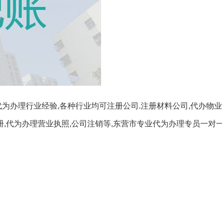
为办理行业经验,各种行业均可注册公司.注册材料公司,代办物业
册,代为办理营业执照,公司注销等,东营市专业代为办理专员一对一