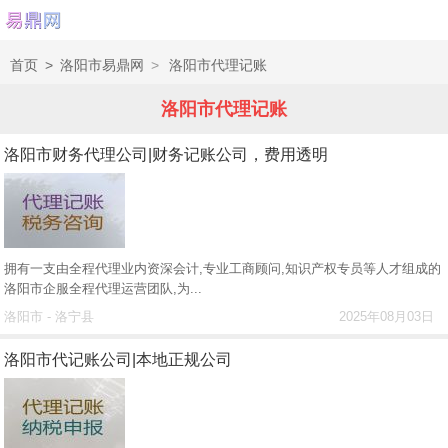
首页
>
洛阳市易鼎网
>
洛阳市代理记账
洛阳市代理记账
洛阳市财务代理公司|财务记账公司，费用透明
拥有一支由全程代理业内资深会计,专业工商顾问,知识产权专员等人才组成的
洛阳市企服全程代理运营团队,为...
洛阳市 - 洛宁县
2025年08月03日
洛阳市代记账公司|本地正规公司